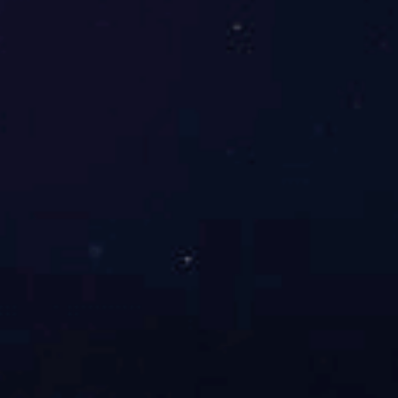
扫一扫进入网站
微信公众号
扫一扫关注微信公众号
ONLINE MESSAGE
联系方式
留言应用名称：
客户留言
描述：
*
留言内容：
姓名：