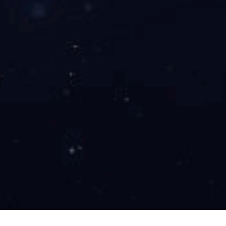
性别：
男
女
手机：
电话：
传真：
邮箱：
地址：
邮编：
*
验证码：
提交
闽ICP备17019236号-1
厦门
中企动力
SEO
开云体育