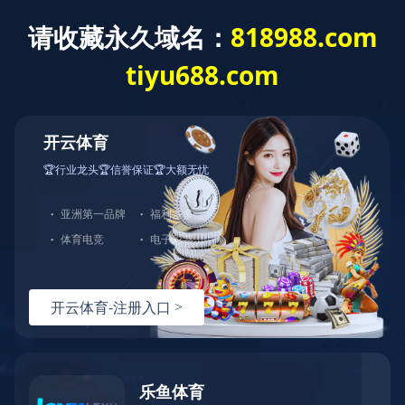
开云体育
公司简介
荣誉资质
