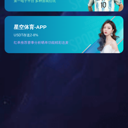
新闻中心
公司新闻
业内动态
联系我们
联系方式
客户留言

开云体育
公司简介
荣誉资质

企业资质
企业专利
企业荣誉
企业业绩

市政工程业绩
公路业绩工程业绩
电力工程业绩
水利工
程业绩
房建工程业绩
业绩展示
新闻中心

公司新闻
业内动态
联系我们

联系方式
客户留言