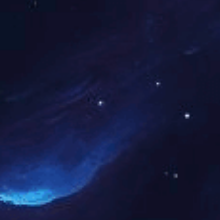
公司新闻
业内动态
联系我们
联系方式
客户留言

开云体育
公司简介
荣誉资质

企业资质
企业专利
企业荣誉
企业业绩

市政工程业绩
公路业绩工程业绩
电力工程业绩
水利工程
业绩展示
新闻中心

公司新闻
业内动态
联系我们

联系方式
客户留言
市政工程业绩
公路工程业绩