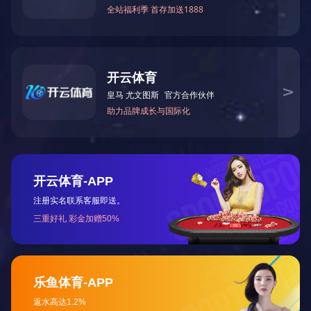
新闻中心
公司新闻
业内动态
联系我们
