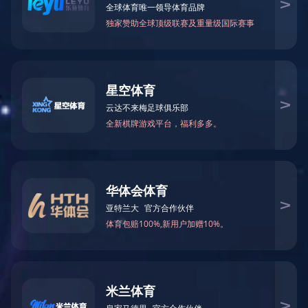
荣誉资质
企业资质
企业专利
企业荣誉
企业业绩
