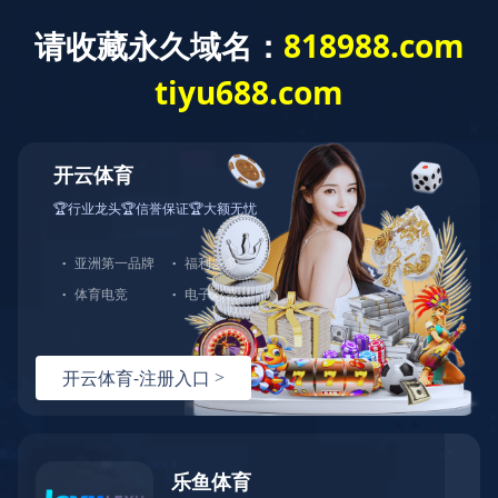
开云体育
公司简介
荣誉资质
