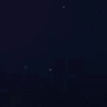
十里洋场烟花地，风云际会上海滩，第一站我们到
了上海。
上海的建筑，就是这个城市最好的文案
。
打
卡外
滩，
我们面对的
是上海标志建筑四件套
。