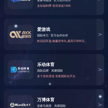
企业业绩
市政工程业绩
公路业绩工程业绩
电力工程业绩
水利工程业绩
房建工程业绩
业绩展示
新闻中心
